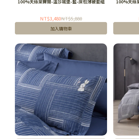
100%天絲萊賽爾-溫莎城堡-藍-床包薄被套組
100%天絲
NT$3,480
NT$5,880
加入購物車