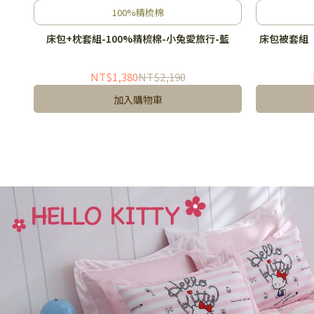
100%精梳棉
床包+枕套組-100%精梳棉-小兔愛旅行-藍
床包被套組（
NT$1,380
NT$2,190
加入購物車