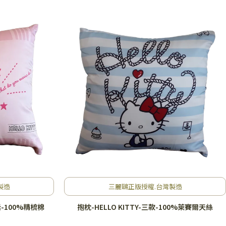
製造
三麗鷗正版授權.台灣製造
話-100%精梳棉
抱枕-HELLO KITTY-三款-100%萊賽爾天絲