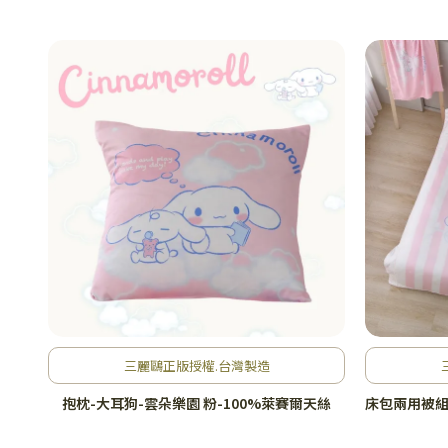
三麗鷗正版授權.台灣製造
抱枕-大耳狗-雲朵樂園 粉-100%萊賽爾天絲
床包兩用被組