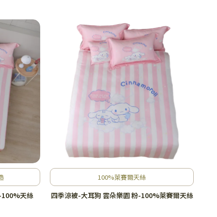
造
100%萊賽爾天絲
100%天絲
四季涼被-大耳狗 雲朵樂園 粉-100%萊賽爾天絲