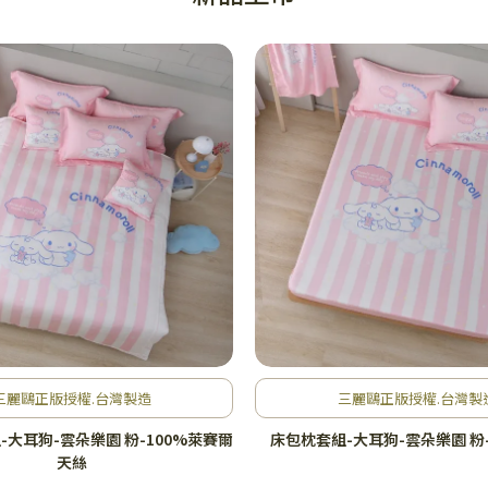
三麗鷗正版授權.台灣製造
三麗鷗正版授權.台灣製
-大耳狗-雲朵樂園 粉-100%萊賽爾
床包枕套組-大耳狗-雲朵樂園 粉-
天絲