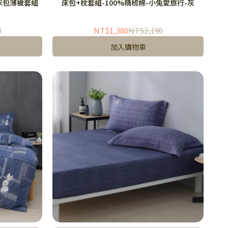
-床包薄被套組
床包+枕套組-100%精梳棉-小兔愛旅行-灰
0
NT$1,380
NT$2,190
加入購物車