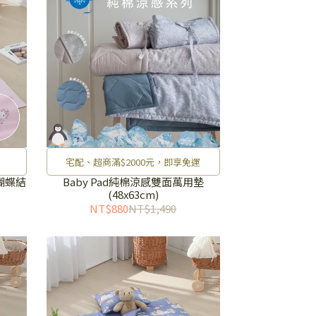
宅配、超商滿$2000元，即享免運
蝴蝶結
Baby Pad純棉涼感雙面萬用墊
(48x63cm)
NT$880
NT$1,490