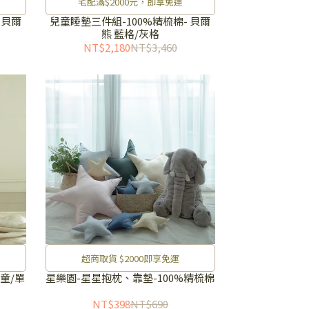
宅配滿$2000元，即享免運
 貝爾
兒童睡墊三件組-100%精梳棉- 貝爾
熊 藍格/灰格
NT$2,180
NT$3,460
超商取貨 $2000即享免運
童/單
星樂園-星星抱枕、靠墊-100%精梳棉
NT$398
NT$690