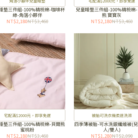
角落小夥伴兒童睡墊
宅配滿$2000元，即享免運
睡墊三件組-100%精梳棉-咖啡杯
兒童睡墊三件組-100%精梳棉-
綠-角落小夥伴
熊 寶寶灰
NT$2,180
NT$3,460
NT$2,180
NT$3,460
宅配滿$2000元，即享免運
被胎可洗衣機柔速洗滌
睡墊三件組-100%精梳棉-貝爾熊
四季薄被胎-可水洗銀纖維被(兒
蜜桃粉
人/雙人)
NT$2,180
NT$3,460
NT$1,280
NT$2,090