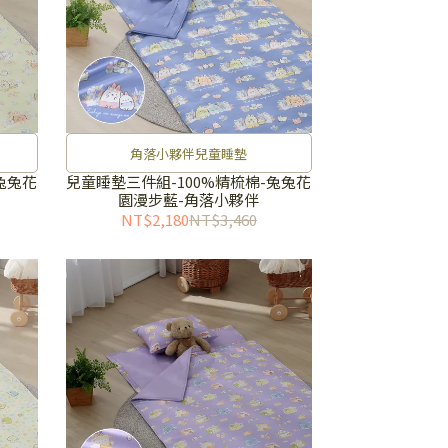
角落小夥伴兒童睡墊
兔兔花
兒童睡墊三件組-100%精梳棉-兔兔花
園漫步藍-角落小夥伴
NT$2,180
NT$3,460