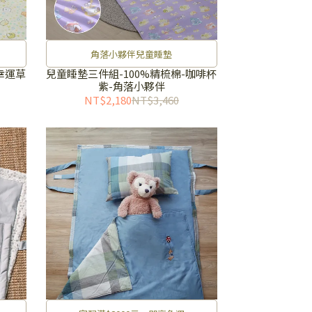
角落小夥伴兒童睡墊
幸運草
兒童睡墊三件組-100%精梳棉-咖啡杯
紫-角落小夥伴
NT$2,180
NT$3,460