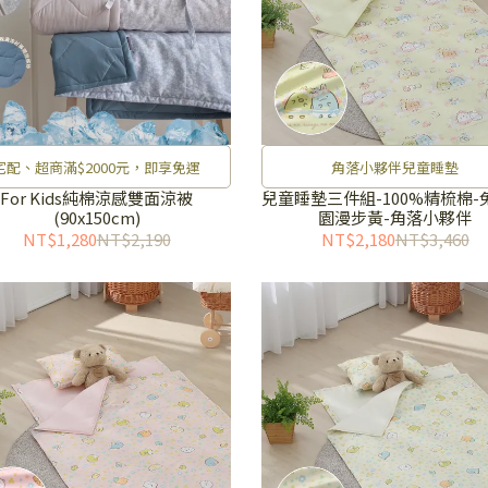
宅配、超商滿$2000元，即享免運
角落小夥伴兒童睡墊
For Kids純棉涼感雙面涼被
兒童睡墊三件組-100%精梳棉-
(90x150cm)
園漫步黃-角落小夥伴
NT$1,280
NT$2,190
NT$2,180
NT$3,460