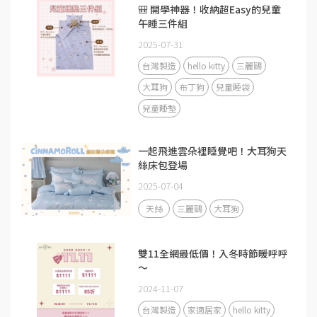
🎒 開學神器！收納超Easy的兒童
午睡三件組
2025-07-31
台灣製造
hello kitty
三麗鷗
大耳狗
布丁狗
兒童睡袋
兒童睡墊
一起飛進雲朵裡睡覺吧！大耳狗天
絲床包登場
2025-07-04
天絲
三麗鷗
大耳狗
雙11全網最低價！入冬時節暖呼呼
～
2024-11-07
台灣製造
家適居家
hello kitty