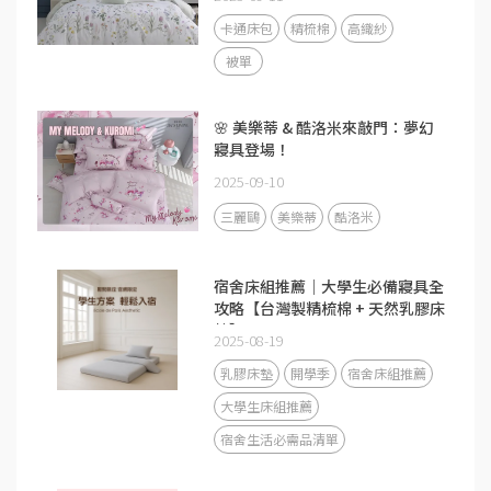
卡通床包
精梳棉
高織紗
被單
🌸 美樂蒂 & 酷洛米來敲門：夢幻
寢具登場！
2025-09-10
三麗鷗
美樂蒂
酷洛米
宿舍床組推薦｜大學生必備寢具全
攻略【台灣製精梳棉 + 天然乳膠床
墊】
2025-08-19
乳膠床墊
開學季
宿舍床組推薦
大學生床組推薦
宿舍生活必需品清單