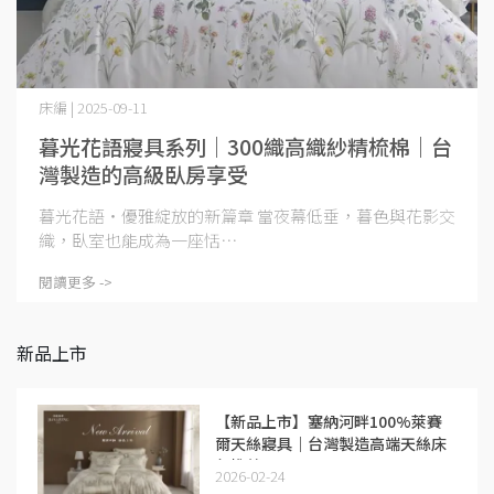
床編 | 2025-09-11
暮光花語寢具系列｜300織高織紗精梳棉｜台
灣製造的高級臥房享受
暮光花語・優雅綻放的新篇章 當夜幕低垂，暮色與花影交
織，臥室也能成為一座恬⋯
閱讀更多 ->
新品上市
【新品上市】塞納河畔100%萊賽
爾天絲寢具｜台灣製造高端天絲床
包推薦
2026-02-24