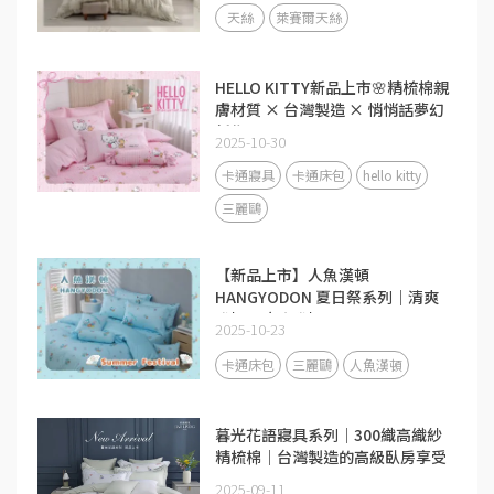
天絲
萊賽爾天絲
HELLO KITTY新品上市🌸精梳棉親
膚材質 × 台灣製造 × 悄悄話夢幻
新作
2025-10-30
卡通寢具
卡通床包
hello kitty
三麗鷗
【新品上市】人魚漢頓
HANGYODON 夏日祭系列｜清爽
登場，療癒登場！
2025-10-23
卡通床包
三麗鷗
人魚漢頓
暮光花語寢具系列｜300織高織紗
精梳棉｜台灣製造的高級臥房享受
2025-09-11