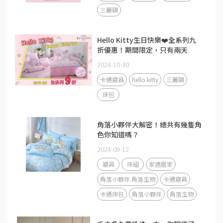
三麗鷗
Hello Kitty生日快樂❤️全系列九
折優惠！期間限定，只有兩天
2024-10-30
卡通寢具
hello kitty
三麗鷗
床包
角落小夥伴大解密！總共有幾隻角
色你知道嗎？
2024-09-12
寢具
床組
家適居家
角落小夥伴.角落生物
卡通寢具
卡通床包
角落小夥伴
角落生物