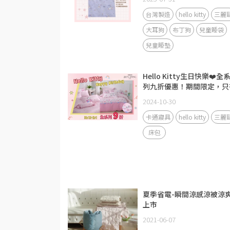
台灣製造
hello kitty
三麗
大耳狗
布丁狗
兒童睡袋
兒童睡墊
Hello Kitty生日快樂❤️全
列九折優惠！期間限定，只
兩天
2024-10-30
卡通寢具
hello kitty
三麗
床包
夏季省電-瞬間涼感涼被涼
上市
2021-06-07