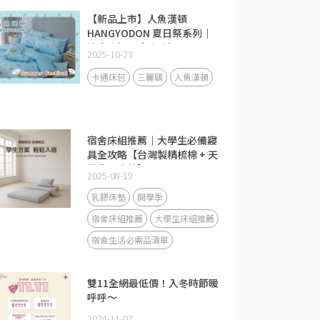
【新品上市】人魚漢頓
HANGYODON 夏日祭系列｜
清爽登場，療癒登場！
2025-10-23
卡通床包
三麗鷗
人魚漢頓
宿舍床組推薦｜大學生必備寢
具全攻略【台灣製精梳棉 + 天
然乳膠床墊】
2025-08-19
乳膠床墊
開學季
宿舍床組推薦
大學生床組推薦
宿舍生活必需品清單
雙11全網最低價！入冬時節暖
呼呼～
2024-11-07