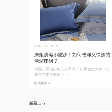
床編 | 2021-07-30
床組清潔小撇步！如何乾淨又快速的
清潔床組？
你還在煩惱如何洗床單嗎？ 床單這麼大件，洗
起來又累又麻煩，⋯
閱讀更多 ->
新品上市