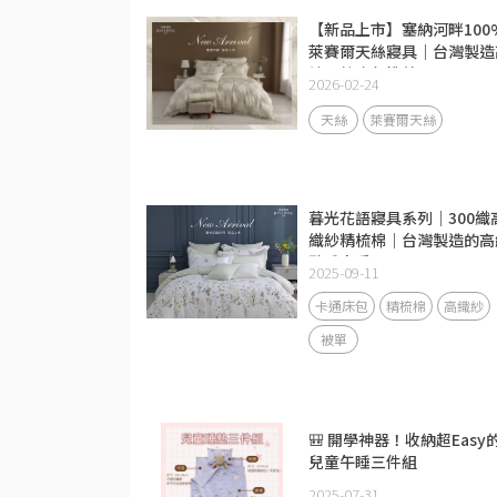
【新品上市】塞納河畔100
萊賽爾天絲寢具｜台灣製造
端天絲床包推薦
2026-02-24
天絲
萊賽爾天絲
暮光花語寢具系列｜300織
織紗精梳棉｜台灣製造的高
臥房享受
2025-09-11
卡通床包
精梳棉
高織紗
被單
🎒 開學神器！收納超Easy
兒童午睡三件組
2025-07-31