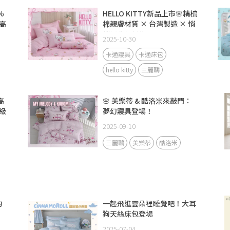
%
HELLO KITTY新品上市🌸精梳
高
棉親膚材質 × 台灣製造 × 悄
悄話夢幻新作
2025-10-30
卡通寢具
卡通床包
hello kitty
三麗鷗
高
🌸 美樂蒂 & 酷洛米來敲門：
級
夢幻寢具登場！
2025-09-10
三麗鷗
美樂蒂
酷洛米
的
一起飛進雲朵裡睡覺吧！大耳
狗天絲床包登場
2025-07-04