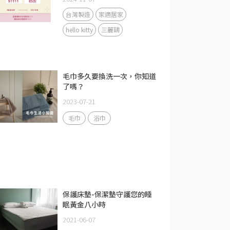
台灣製造
家適居家
hello kitty
三麗鷗
毛巾多久要換洗一次，你知道
了嗎？
2023-07-21
毛巾
浴巾
保護床墊-保潔墊守護您的睡
眠黃金八小時
2021-06-07