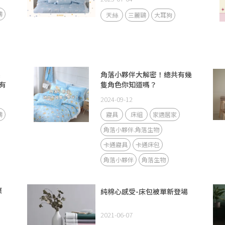
鷗
天絲
三麗鷗
大耳狗
系
角落小夥伴大解密！總共有幾
有
隻角色你知道嗎？
2024-09-12
鷗
寢具
床組
家適居家
角落小夥伴.角落生物
卡通寢具
卡通床包
角落小夥伴
角落生物
爽
純棉心感受-床包被單新登場
2021-06-07