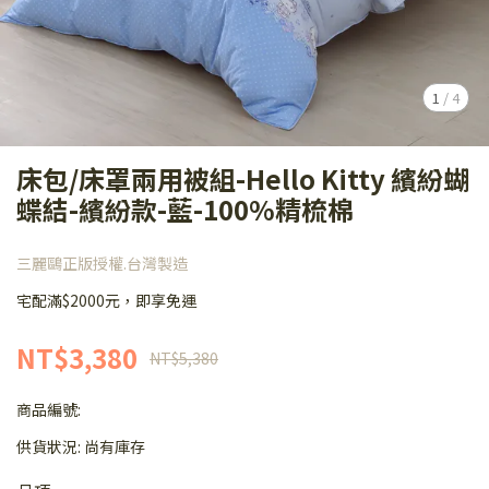
1
/
4
床包/床罩兩用被組-Hello Kitty 繽紛蝴
蝶結-繽紛款-藍-100%精梳棉
三麗鷗正版授權.台灣製造
宅配滿$2000元，即享免運
NT$3,380
NT$5,380
商品編號:
供貨狀況:
尚有庫存