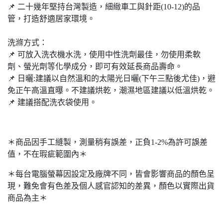
📌 ⼆十幾年堅持台灣製造，細緻⾞工與針距(10-12)的品
管，打造舒適居家環境。
洗滌方式：
📌 可放入洗衣機水洗，使用中性洗劑最佳，勿使⽤柔軟
劑、螢光劑等化學成分，即可有效延長商品壽命。
📌 ⽇曬:建議以⾃然溫和的太陽光⽇曬(下午三點後尤佳)，避
免正午⾼溫直曝。不建議烘乾，潮濕地區建議以低溫烘乾。
📌 建議搭配洗衣袋使⽤。
＊商品因手工縫製，測量稍有誤差，正負1-2%為許可誤差
值，不在瑕疵範圍內＊
＊每台電腦螢幕因設定及廠牌不同，皆會影響商品的顏色呈
現，難免會有色差及個人感官認知的差異，顏色以實際出貨
商品為主＊