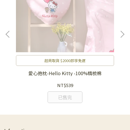
超商取貨 $2000即享免運
愛心抱枕-Hello Kitty -100%精梳棉
床包
NT$539
已售完