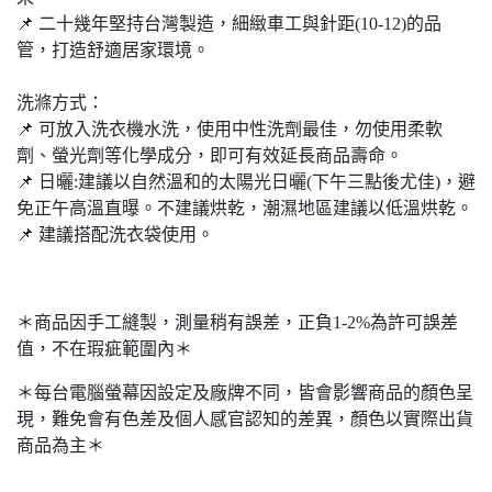
📌 ⼆十幾年堅持台灣製造，細緻⾞工與針距(10-12)的品
管，打造舒適居家環境。
洗滌方式：
📌 可放入洗衣機水洗，使用中性洗劑最佳，勿使⽤柔軟
劑、螢光劑等化學成分，即可有效延長商品壽命。
📌 ⽇曬:建議以⾃然溫和的太陽光⽇曬(下午三點後尤佳)，避
免正午⾼溫直曝。不建議烘乾，潮濕地區建議以低溫烘乾。
📌 建議搭配洗衣袋使⽤。
＊商品因手工縫製，測量稍有誤差，正負1-2%為許可誤差
值，不在瑕疵範圍內＊
＊每台電腦螢幕因設定及廠牌不同，皆會影響商品的顏色呈
現，難免會有色差及個人感官認知的差異，顏色以實際出貨
商品為主＊