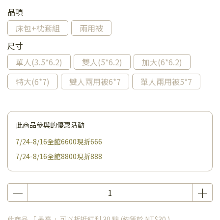
品項
床包+枕套組
兩用被
尺寸
單人(3.5*6.2)
雙人(5*6.2)
加大(6*6.2)
特大(6*7)
雙人兩用被6*7
單人兩用被5*7
此商品參與的優惠活動
7/24-8/16全館6600現折666
7/24-8/16全館8800現折888
此商品 「 最高 」可以折抵紅利
30
點 (約等於
NT$30
)