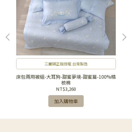
三麗鷗正版授權.台灣製造
精梳
床包兩用被組-大耳狗-甜蜜夢境-甜蜜篇-100%精
床
梳棉
NT$3,260
加入購物車