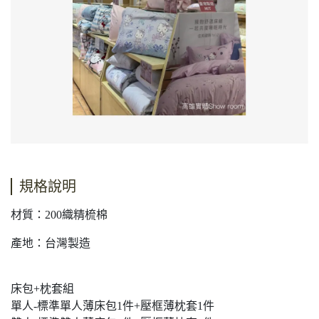
規格說明
材質：200織精梳棉
產地：台灣製造
床包+枕套組
單人-標準單人薄床包1件+壓框薄枕套1件