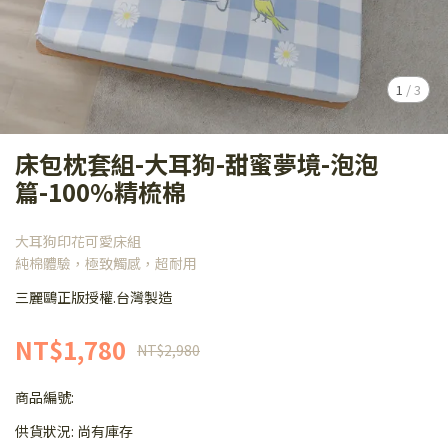
1
/
3
床包枕套組-大耳狗-甜蜜夢境-泡泡
篇-100%精梳棉
大耳狗印花可愛床組
純棉體驗，極致觸感，超耐用
三麗鷗正版授權.台灣製造
NT$1,780
NT$2,980
商品編號:
供貨狀況:
尚有庫存