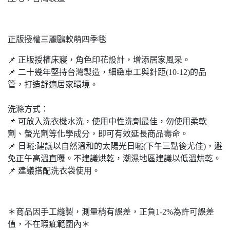
正版授權三麗鷗軟萌四季毯
📌 正版授權床寢，角色印花設計，增添居家風采。
📌 ⼆十幾年堅持台灣製造，細緻⾞工與針距(10-12)的品
管，打造舒適居家環境。
洗滌方式：
📌 可放入洗衣機水洗，使用中性洗劑最佳，勿使⽤柔軟
劑、螢光劑等化學成分，即可有效延長商品壽命。
📌 ⽇曬:建議以⾃然溫和的太陽光⽇曬(下午三點後尤佳)，避
免正午⾼溫直曝。不建議烘乾，潮濕地區建議以低溫烘乾。
📌 建議搭配洗衣袋使⽤。
＊商品因手工縫製，測量稍有誤差，正負1-2%為許可誤差
值，不在瑕疵範圍內＊