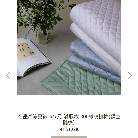
石墨烯涼夏被-5*7尺-滿版款-300織精梳棉(顏色
奇遇
角
隨機)
NT$1,680