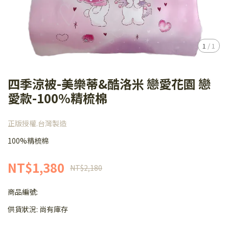
1
/
1
四季涼被-美樂蒂&酷洛米 戀愛花園 戀
愛款-100%精梳棉
正版授權.台灣製造
100%精梳棉
NT$1,380
NT$2,180
商品編號:
供貨狀況:
尚有庫存