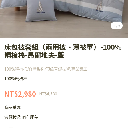
1
/
5
床包被套組（兩用被、薄被單）-100%
精梳棉-馬爾地夫-藍
100%精梳棉/台灣製造/頂級車縫技術/專業繡工
100%精梳棉
NT$2,980
NT$4,730
商品編號:
供貨狀況:
尚有庫存