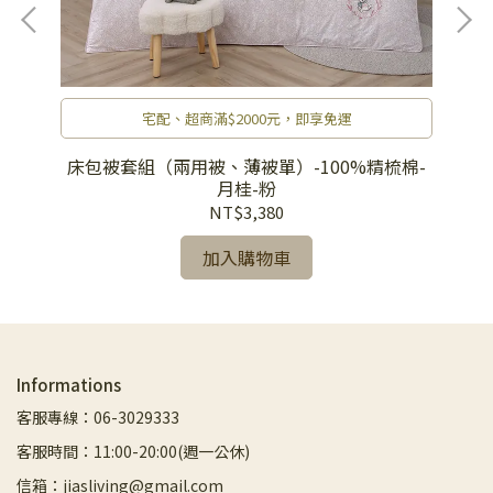
宅配、超商滿$2000元，即享免運
棉-
床包被套組（兩用被、薄被單）-100%精梳棉-
床
月桂-粉
NT$3,380
加入購物車
Informations
客服專線：06-3029333
客服時間：11:00-20:00(週一公休)
信箱：jiasliving@gmail.com