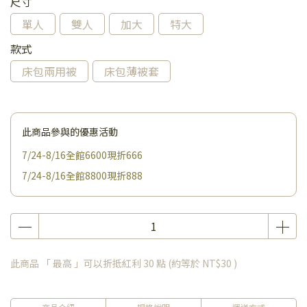
尺寸
單人
雙人
加大
特大
款式
床包兩用被
床包薄被套
此商品參與的優惠活動
7/24-8/16全館6600現折666
7/24-8/16全館8800現折888
此商品 「 最高 」可以折抵紅利
30
點 (約等於
NT$30
)