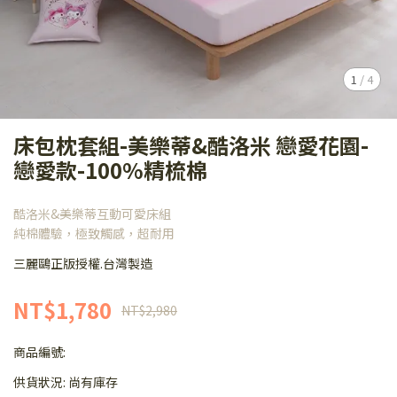
1
/
4
床包枕套組-美樂蒂&酷洛米 戀愛花園-
戀愛款-100%精梳棉
酷洛米&美樂蒂互動可愛床組
純棉體驗，極致觸感，超耐用
三麗鷗正版授權.台灣製造
NT$1,780
NT$2,980
商品編號:
供貨狀況:
尚有庫存