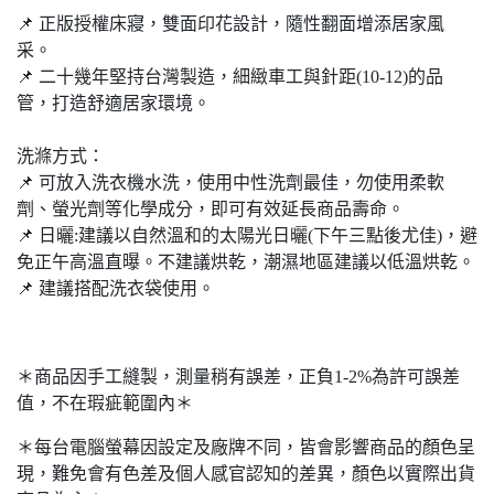
📌 正版授權床寢，雙面印花設計，隨性翻⾯增添居家風
采。
📌 ⼆十幾年堅持台灣製造，細緻⾞工與針距(10-12)的品
管，打造舒適居家環境。
洗滌方式：
📌 可放入洗衣機水洗，使用中性洗劑最佳，勿使⽤柔軟
劑、螢光劑等化學成分，即可有效延長商品壽命。
📌 ⽇曬:建議以⾃然溫和的太陽光⽇曬(下午三點後尤佳)，避
免正午⾼溫直曝。不建議烘乾，潮濕地區建議以低溫烘乾。
📌 建議搭配洗衣袋使⽤。
＊商品因手工縫製，測量稍有誤差，正負1-2%為許可誤差
值，不在瑕疵範圍內＊
＊每台電腦螢幕因設定及廠牌不同，皆會影響商品的顏色呈
現，難免會有色差及個人感官認知的差異，顏色以實際出貨