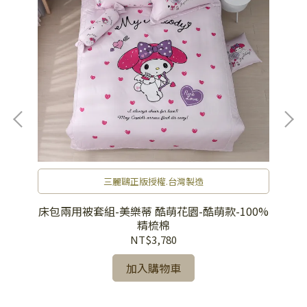
三麗鷗正版授權.台灣製造
精梳
床包兩用被套組-美樂蒂 酷萌花園-酷萌款-100%
床
精梳棉
NT$3,780
加入購物車