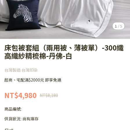
1
/
5
床包被套組（兩用被、薄被單）-300織
高織紗精梳棉-丹佛-白
台灣製造 台灣印染
超商、宅配滿$2000元 即享免運
NT$4,980
NT$8,180
商品編號:
供貨狀況:
尚有庫存