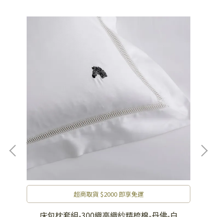
超商取貨 $2000 即享免運
床包枕套組-300織高織紗精梳棉-丹佛-白