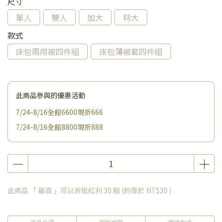
尺寸
單人
雙人
加大
特大
款式
床包兩用被四件組
床包薄被套四件組
此商品參與的優惠活動
7/24-8/16全館6600現折666
7/24-8/16全館8800現折888
此商品 「 最高 」可以折抵紅利
30
點 (約等於
NT$30
)