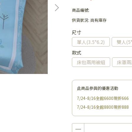
商品編號:
供貨狀況:
尚有庫存
尺寸
單人(3.5*6.2)
雙人(5*
款式
床包兩用被組
床罩兩
此商品參與的優惠活動
7/24-8/16全館6600現折666
7/24-8/16全館8800現折888