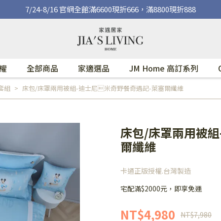
7/24-8/16 官網全館滿6600現折666，滿8800現折888
權
全部商品
家適選品
JM Home 高訂系列
套組
床包/床罩兩用被組-迪士尼米奇野餐奇遇記-萊塞爾纖維
床包/床罩兩用被組
爾纖維
卡通正版授權.台灣製造
宅配滿$2000元，即享免運
NT$4,980
NT$7,980