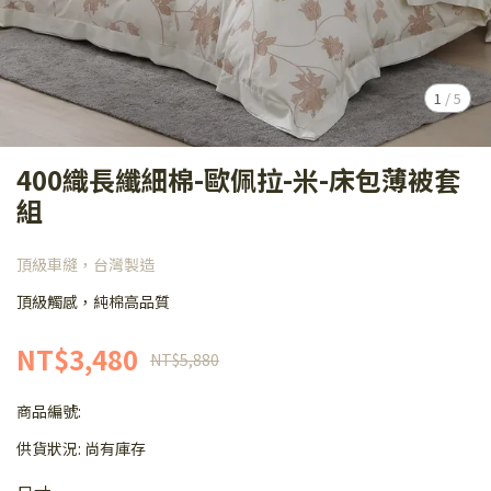
1
/
5
400織長纖細棉-歐佩拉-米-床包薄被套
組
頂級車縫，台灣製造
頂級觸感，純棉高品質
NT$3,480
NT$5,880
商品編號:
供貨狀況:
尚有庫存