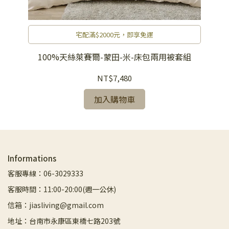
宅配滿$2000元，即享免運
-床
100%天絲萊賽爾-蒙田-米-床包兩用被套組
1
NT$7,480
加入購物車
Informations
客服專線：06-3029333
客服時間：11:00-20:00(週一公休)
信箱：jiasliving@gmail.com
地址：台南市永康區東橋七路203號