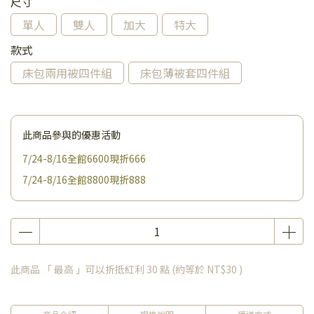
尺寸
單人
雙人
加大
特大
款式
床包兩用被四件組
床包薄被套四件組
此商品參與的優惠活動
7/24-8/16全館6600現折666
7/24-8/16全館8800現折888
此商品 「 最高 」可以折抵紅利
30
點 (約等於
NT$30
)