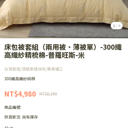
1
/
4
床包被套組（兩用被、薄被單）-300織
高織紗精梳棉-普羅旺斯-米
台灣製造/頂級車縫技術/專業繡工
300織高織紗純棉
NT$4,980
NT$8,180
商品編號:
供貨狀況:
尚有庫存