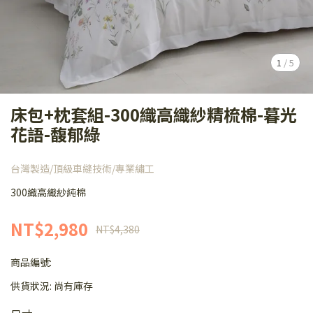
1
/
5
床包+枕套組-300織高織紗精梳棉-暮光
花語-馥郁綠
台灣製造/頂級車縫技術/專業繡工
300織高織紗純棉
NT$2,980
NT$4,380
商品編號:
供貨狀況:
尚有庫存