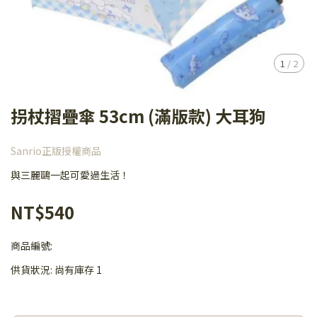
1
/
2
拐杖摺疊傘 53cm (滿版款) 大耳狗
Sanrio正版授權商品
與三麗鷗一起可愛過生活！
NT$540
商品編號:
供貨狀況:
尚有庫存 1