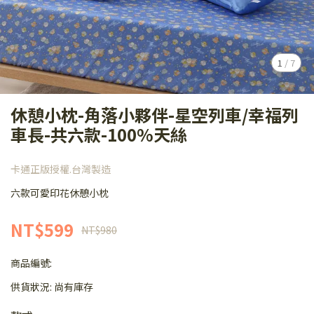
1
/
7
休憩小枕-角落小夥伴-星空列車/幸福列
車長-共六款-100%天絲
卡通正版授權.台灣製造
六款可愛印花休憩小枕
NT$599
NT$980
商品編號:
供貨狀況:
尚有庫存