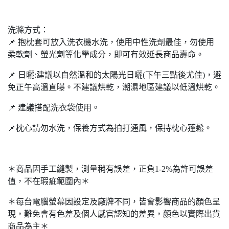
洗滌方式：
📌 抱枕套可放入洗衣機水洗，使用中性洗劑最佳，勿使⽤
柔軟劑、螢光劑等化學成分，即可有效延長商品壽命。
📌 ⽇曬:建議以⾃然溫和的太陽光⽇曬(下午三點後尤佳)，避
免正午⾼溫直曝。不建議烘乾，潮濕地區建議以低溫烘乾。
📌 建議搭配洗衣袋使⽤。
📌枕心請勿水洗，保養方式為拍打通風，保持枕心蓬鬆。
＊商品因手工縫製，測量稍有誤差，正負1-2%為許可誤差
值，不在瑕疵範圍內＊
＊每台電腦螢幕因設定及廠牌不同，皆會影響商品的顏色呈
現，難免會有色差及個人感官認知的差異，顏色以實際出貨
商品為主＊