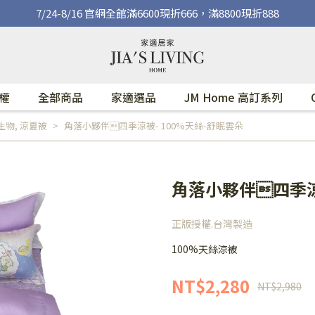
7/24-8/16 官網全館滿6600現折666，滿8800現折888
權
全部商品
家適選品
JM Home 高訂系列
生物
,
涼夏被
角落小夥伴四季涼被- 100%天絲-舒眠雲朵
角落小夥伴四季涼
正版授權.台灣製造
100%天絲涼被
NT$2,280
NT$2,980