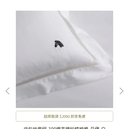
超商取貨 $2000 即享免運
床包枕套組-300織高織紗精梳棉-丹佛-白
床