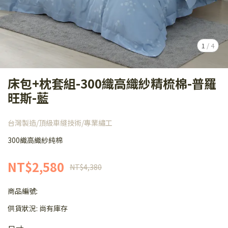
1
/
4
床包+枕套組-300織高織紗精梳棉-普羅
旺斯-藍
台灣製造/頂級車縫技術/專業繡工
300織高織紗純棉
NT$2,580
NT$4,380
商品編號:
供貨狀況:
尚有庫存